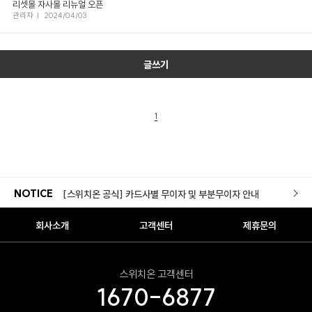
리셋몰 자사몰 리뉴얼 오픈
관리자
|
2024/04/03
리셋몰 자사몰 리뉴얼 오픈
글쓰기
[스위치온 X 롯데백화점] 롯데백화점 본점(명동점) POP-UP
[스위치온X초록우산] 작지만 선한 영향력의 시작
1
[스위치온몰] 적립금 이용약관 개정 안내
[구성변경]전용 보틀 리뉴얼 안내
NOTICE
[스위치온 공식] 카드사별 무이자 및 부분무이자 안내
리셋몰 새로고침 경품 당첨자 안내
회사소개
고객센터
제휴문의
스위치온 다이어트 3주 프로그램 재입고
스위치온 고객센터
스위치온몰 무료배송 서비스 실시 안내
1670-6877