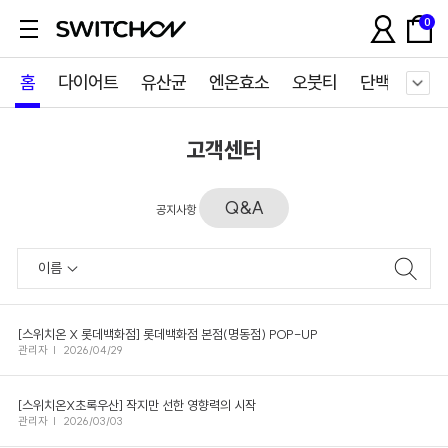
0
홈
다이어트
유산균
엔온효소
오붓티
단백질쉐이
고객센터
Q&A
공지사항
[스위치온 X 롯데백화점] 롯데백화점 본점(명동점) POP-UP
관리자
|
2026/04/29
[스위치온X초록우산] 작지만 선한 영향력의 시작
관리자
|
2026/03/03