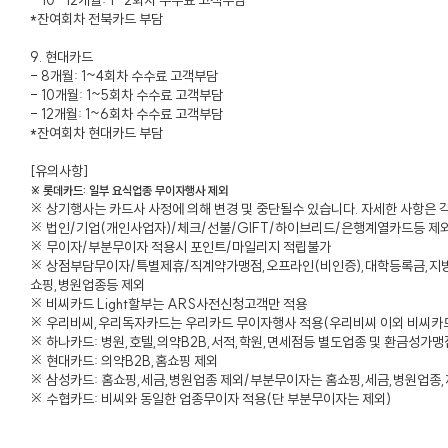
- 10~12개월: 1~2회차 수수료 고객부담
*잔여회차 전북카드 부담
9. 현대카드
- 8개월: 1~4회차 수수료 고객부담
- 10개월: 1~5회차 수수료 고객부담
- 12개월: 1~6회차 수수료 고객부담
*잔여회차 현대카드 부담
[유의사항]
※ 롯데카드: 일부 요식업종 무이자행사 제외
※ 상기행사는 카드사 사정에 의해 변경 및 중단될수 있습니다. 자세한 사항은 
※ 법인/기업(개인사업자)/체크/선불/GIFT/하이브리드/은행계열카드등 제
※ 무이자/부분무이자 적용시 포인트/마일리지 적립불가
※ 상점부담무이자/특별제휴/직계약가맹점,오프라인(비인증),대학등록금,지방
쇼핑,병원업종등 제외
※ 비씨카드 Light할부는 ARS사전신청고객만 적용
※ 우리비씨,우리독자카드는 우리카드 무이자행사 적용(우리비씨 이외 비씨카
※ 하나카드: 병원,호텔,의약B2B,서적,학원,면세점등 별도업종 및 환금성가
※ 현대카드: 의약B2B,홈쇼핑 제외
※ 삼성카드: 홈쇼핑,세금,병원업종 제외/부분무이자는 홈쇼핑,세금,병원업종,
※ 수협카드: 비씨와 동일한 업종무이자 적용(단 부분무이자는 제외)