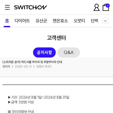
0
홈
다이어트
유산균
엔온효소
오붓티
단백질쉐이
고객센터
공지사항
Q&A
[스위치온 공식] 카드사별 무이자 및 부분무이자 안내
관리자
|
2025-02-11
|
조회수 1590
▶기간: 2026년 8월 1일~2026년 8월 31일
▶금액: 5만원 이상
▣ 무이자할부 안내