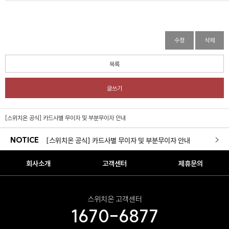
리셋몰 자사몰 리뉴얼 오픈
수정
삭제
[스위치온 X 롯데백화점] 롯데백화점 본점(명동점) POP-UP
목록
[스위치온X초록우산] 작지만 선한 영향력의 시작
글쓰기
[스위치온몰] 적립금 이용약관 개정 안내
[구성변경]전용 보틀 리뉴얼 안내
[스위치온 공식] 카드사별 무이자 및 부분무이자 안내
NOTICE
[스위치온 공식] 카드사별 무이자 및 부분무이자 안내
리셋몰 새로고침 경품 당첨자 안내
회사소개
고객센터
제휴문의
스위치온 다이어트 3주 프로그램 재입고
스위치온 고객센터
스위치온몰 무료배송 서비스 실시 안내
1670-6877