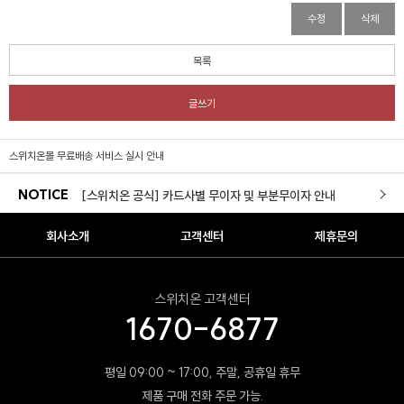
수정
삭제
[스위치온 X 롯데백화점] 롯데백화점 본점(명동점) POP-UP
목록
[스위치온X초록우산] 작지만 선한 영향력의 시작
글쓰기
[스위치온몰] 적립금 이용약관 개정 안내
[구성변경]전용 보틀 리뉴얼 안내
스위치온몰 무료배송 서비스 실시 안내
NOTICE
[스위치온 공식] 카드사별 무이자 및 부분무이자 안내
리셋몰 새로고침 경품 당첨자 안내
회사소개
고객센터
제휴문의
스위치온 다이어트 3주 프로그램 재입고
스위치온 고객센터
스위치온몰 무료배송 서비스 실시 안내
1670-6877
리셋몰 자사몰 리뉴얼 오픈
평일 09:00 ~ 17:00, 주말, 공휴일 휴무
[스위치온 X 롯데백화점] 롯데백화점 본점(명동점) POP-UP
제품 구매 전화 주문 가능.