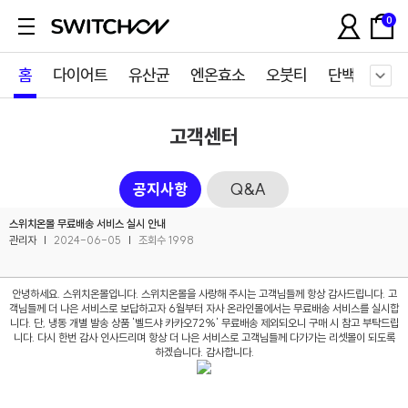
0
홈
다이어트
유산균
엔온효소
오붓티
단백질쉐이
고객센터
공지사항
Q&A
스위치온몰 무료배송 서비스 실시 안내
관리자
|
2024-06-05
|
조회수 1998
안녕하세요. 스위치온몰입니다. 스위치온몰을 사랑해 주시는 고객님들께 항상 감사드립니다. 고
객님들께 더 나은 서비스로 보답하고자 6월부터 자사 온라인몰에서는 무료배송 서비스를 실시합
니다. 단, 냉동 개별 발송 상품 '벨드샤 카카오72%' 무료배송 제외되오니 구매 시 참고 부탁드립
니다. 다시 한번 감사 인사드리며 항상 더 나은 서비스로 고객님들께 다가가는 리셋몰이 되도록
하겠습니다. 감사합니다.
리셋몰 자사몰 리뉴얼 오픈