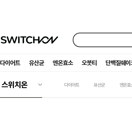
다이어트
유산균
엔온효소
오붓티
단백질쉐이
스위치온
다이어트
유산균
엔온효