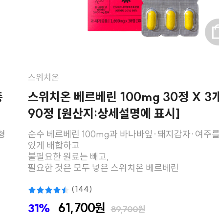
스위치온
총
스위치온 베르베린 100mg 30정 X 3
90정 [원산지:상세설명에 표시]
형
순수 베르베린 100mg과 바나바잎·돼지감자·여주를
있게 배합하고
불필요한 원료는 빼고,
필요한 것은 모두 넣은 스위치온 베르베린
(144)
61,700원
31%
89,700원