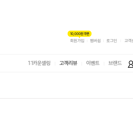
10,000원 쿠폰
회원가입
멤버쉽
로그인
고객
1:1카운셀링
고객리뷰
이벤트
브랜드