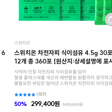
스위치온
 6
스위치온 차전자피 식이섬유 4.5g 30포
12개 총 360포 [원산지:상세설명에 표
식약처 인정 차전자피 식이섬유를 담아
혈중 콜레스테롤 개선과 배변활동 원활까지 생각하고
불필요한 부담은 덜어낸 스위치온 차전자피 식이섬
(107)
299,400원
50%
598,800원