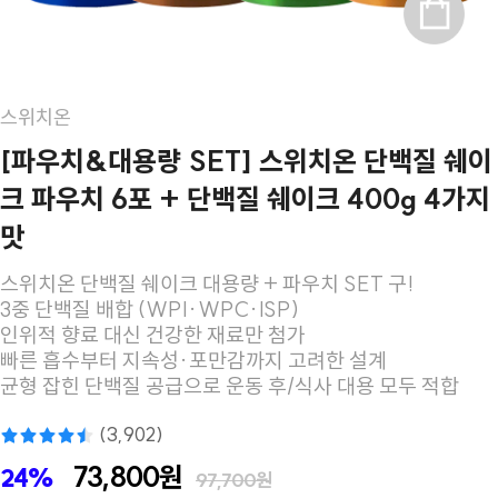
스위치온
[파우치&대용량 SET] 스위치온 단백질 쉐이
크 파우치 6포 + 단백질 쉐이크 400g 4가지
맛
스위치온 단백질 쉐이크 대용량 + 파우치 SET 구!
3중 단백질 배합 (WPI·WPC·ISP)
인위적 향료 대신 건강한 재료만 첨가
빠른 흡수부터 지속성·포만감까지 고려한 설계
균형 잡힌 단백질 공급으로 운동 후/식사 대용 모두 적합
(3,902)
73,800원
24%
97,700원