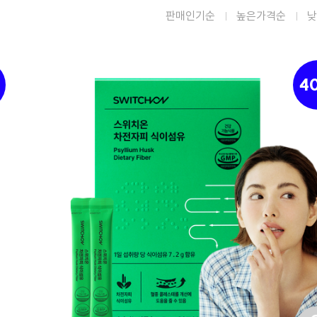
판매인기순
높은가격순
낮
4