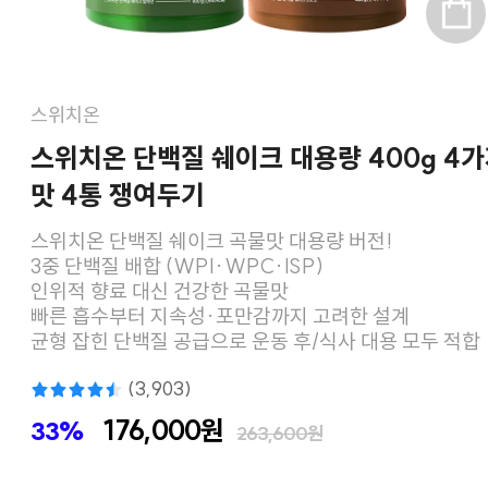
스위치온
스위치온 단백질 쉐이크 대용량 400g 4
맛 4통 쟁여두기
스위치온 단백질 쉐이크 곡물맛 대용량 버전!
3중 단백질 배합 (WPI·WPC·ISP)
인위적 향료 대신 건강한 곡물맛
빠른 흡수부터 지속성·포만감까지 고려한 설계
균형 잡힌 단백질 공급으로 운동 후/식사 대용 모두 적합
(3,903)
176,000원
33%
263,600원