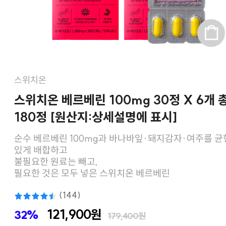
스위치온
스위치온 베르베린 100mg 30정 X 6개 
180정 [원산지:상세설명에 표시]
순수 베르베린 100mg과 바나바잎·돼지감자·여주를 균
있게 배합하고
불필요한 원료는 빼고,
필요한 것은 모두 넣은 스위치온 베르베린
(144)
121,900원
32%
179,400원