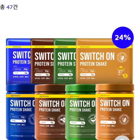
총
47
건
24%