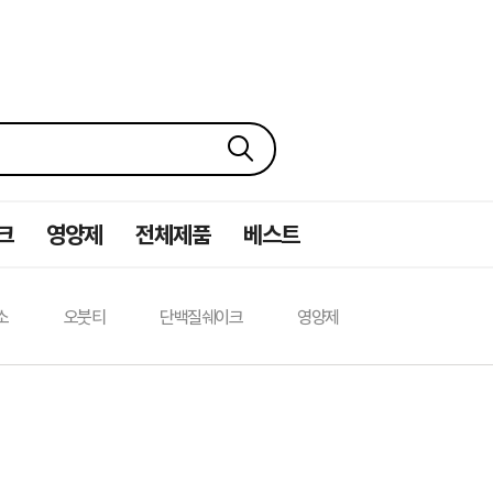
크
영양제
전체제품
베스트
소
오붓티
단백질쉐이크
영양제