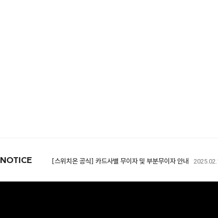
[스위치온 X 롯데백화점] 롯데백화점 본점(명동점) POP-UP
[스위치온X초록우산] 작지만 선한 영향력의 시작
2026.03.03
[스위치온몰] 적립금 이용약관 개정 안내
2025.07.29
[구성변경]전용 보틀 리뉴얼 안내
2025.07.28
NOTICE
[스위치온 공식] 카드사별 무이자 및 부분무이자 안내
2025.02.
리셋몰 새로고침 경품 당첨자 안내
2024.06.26
스위치온 다이어트 3주 프로그램 재입고
2024.06.10