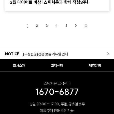
3월 다이어트 비상! 스위치온과 함께 작심3주!
리셋몰 자사몰 리뉴얼 오픈
[스위치온 X 롯데백화점] 롯데백화점 본점(명동점) POP-UP
1
2
3
4
5
>
>>
[스위치온X초록우산] 작지만 선한 영향력의 시작
[스위치온몰] 적립금 이용약관 개정 안내
NOTICE
[구성변경]전용 보틀 리뉴얼 안내
[스위치온 공식] 카드사별 무이자 및 부분무이자 안내
회사소개
고객센터
제휴문의
리셋몰 새로고침 경품 당첨자 안내
스위치온 고객센터
스위치온 다이어트 3주 프로그램 재입고
1670-6877
스위치온몰 무료배송 서비스 실시 안내
평일 09:00 ~ 17:00, 주말, 공휴일 휴무
리셋몰 자사몰 리뉴얼 오픈
제품 구매 전화 주문 가능.