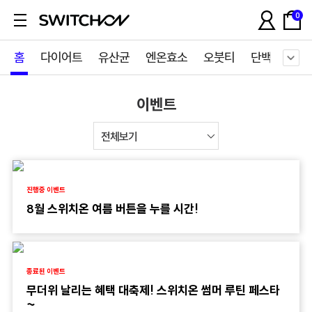
0
홈
다이어트
유산균
엔온효소
오붓티
단백질쉐이
이벤트
진행중 이벤트
8월 스위치온 여름 버튼을 누를 시간!
종료된 이벤트
무더위 날리는 혜택 대축제! 스위치온 썸머 루틴 페스타
~